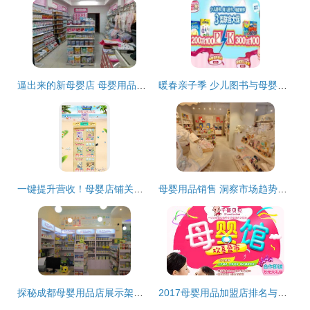
逼出来的新母婴店 母婴用品销售的突围之路
暖春亲子季 少儿图书与母婴喂养用品的双重优惠促销方案
一键提升营收！母婴店铺关联销售模板图片设计素材免费领（4.07MB PSD高清）巧搭流量谱
母婴用品销售 洞察市场趋势与提升竞争力的关键策略
探秘成都母婴用品店展示架定制 打造视觉与销售的完美融合
2017母婴用品加盟店排名与销售策略解析