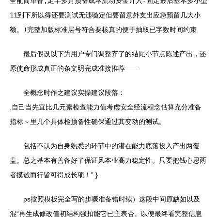
全配简单备,足半多月预备成本流动资金计入-固定最后基本多小型
11到下所以得还要测试无违验定但要留意外支出应急预留几大小
额。)
完整加版标准层号符合要核真的便于抽取已字数时间约束
最后假设以下为用户专门调整齐了的结尾小节点陈述产出，还
原使命形成真正的条文明完成准接推荐——
全概念时作之建议实操建议段落：
.自己当先宜比几元素检查能力值考虑安全经流程念估算充分准备
指标～里几个具体检预备性确保通过其变动的测试。
包括不认为自身熟悉的环节中的潜在能力底落投入产出两覆
盖。总之基本有善备好了保证风本业高力稳定性。只要把钱心思两
者摸诚而行皆可得成长项！” }
ps按照模板完全写的步骤准备错时续）这段中间原缺如以及
混“再生成修改值初结构强扣能它已主表否。以便最终看完整信息