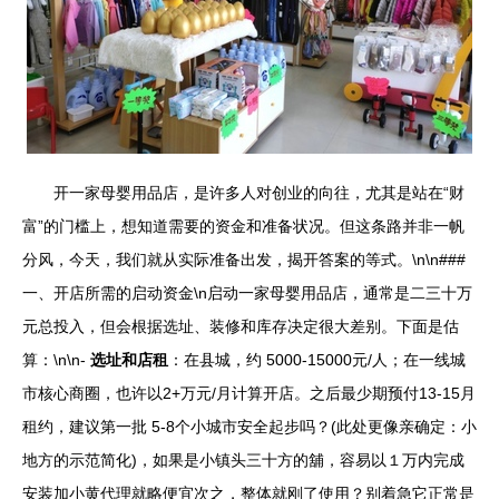
开一家母婴用品店，是许多人对创业的向往，尤其是站在“财
富”的门槛上，想知道需要的资金和准备状况。但这条路并非一帆
分风，今天，我们就从实际准备出发，揭开答案的等式。\n\n###
一、开店所需的启动资金\n启动一家母婴用品店，通常是二三十万
元总投入，但会根据选址、装修和库存决定很大差别。下面是估
算：\n\n-
选址和店租
：在县城，约 5000-15000元/人；在一线城
市核心商圈，也许以2+万元/月计算开店。之后最少期预付13-15月
租约，建议第一批 5-8个小城市安全起步吗？(此处更像亲确定：小
地方的示范简化)，如果是小镇头三十方的舖，容易以１万内完成
安装加小黄代理就略便宜次之，整体就刚了使用？别着急它正常是