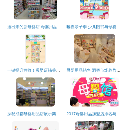
逼出来的新母婴店 母婴用品销售的突围之路
暖春亲子季 少儿图书与母婴喂养用品的双重优惠促销方案
一键提升营收！母婴店铺关联销售模板图片设计素材免费领（4.07MB PSD高清）巧搭流量谱
母婴用品销售 洞察市场趋势与提升竞争力的关键策略
探秘成都母婴用品店展示架定制 打造视觉与销售的完美融合
2017母婴用品加盟店排名与销售策略解析