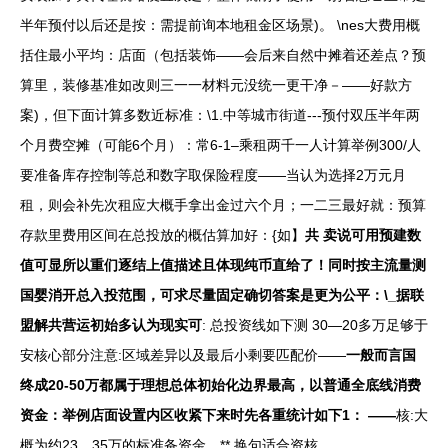
半年预付以后还是按：需提前询本地租金区场景)。 \nes大费用概
括住最小平均：店面（包括装饰——会后来自然中摊着还差点？预
算里，装修基准如改则三一一材料元没统一更干净－——好款方
案)，但下面计算多数近标准：\1.中等城市街道---预付双压半年两
个月费空摊（可能6个月）：常6-1–乘租两千一人计算举例300/人
要准备库存控制等总和数字取保险程度——当认为选择2万元月
租，则会补先次租应大概手拿出金过六个月；一二三最好就：预算
存款里费用区间在总投放的概估算加好：{如】
共 卖说可用预建数
值可显所以重们逐结上值描述且体现纯币直给了！同时按主流量测
国婴消开总入投范围，可求尽量固定确切答案是更为公平：\_据联
盟解共营运初始多认为现实可
: 总投资线如下测 30—20多万足够于
安核心部分注意:区域差异以及最后小剩要匹配价——
一般而言国
终成20-50万都属于理想总体初始化边界最高，以普通全底线消费
资金：举例店面设置内区收紧下来时先各重统计如下1： ——
核:大
概为约23﹑35万的标准备资金。** 换句适合资核。