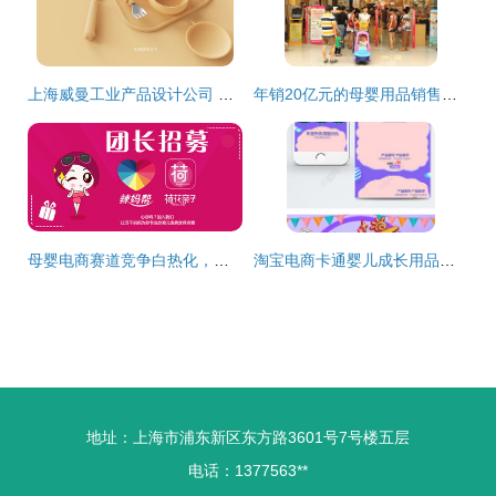
上海威曼工业产品设计公司 以匠心设计赋能母婴用品销售新体验
年销20亿元的母婴用品销售之道 战略、执行与创新
母婴电商赛道竞争白热化，辣妈帮放弃荷花亲子业务背后
淘宝电商卡通婴儿成长用品促销手机端模板免费下载（PSD格式，640像素，编号28266877）
地址：上海市浦东新区东方路3601号7号楼五层
电话：1377563**