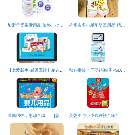
加盟母婴生活用品 价格、批发与厂家选择的全面指南
杭州吉多小屋孕婴童用品 精选婴儿鞋产品列表与专业母婴用品导购
【宠爱新生·感恩回馈】精选母婴用品限时大促，为爱启航
秋冬童装全屏促销海报 PSD分层素材下载与母婴用品销售指南
温馨呵护，惠动全城——[您的店名]母婴用品超值促销
美婴美与小小孩联袂百家厂商，共启母婴用品购物嘉年华盛宴